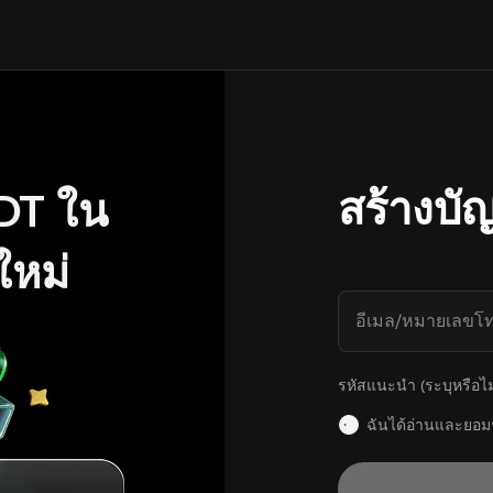
สร้างบัญ
DT ใน
ใหม่
อีเมล/หมายเลขโท
รหัสแนะนำ (ระบุหรือไม่
ฉันได้อ่านและยอม