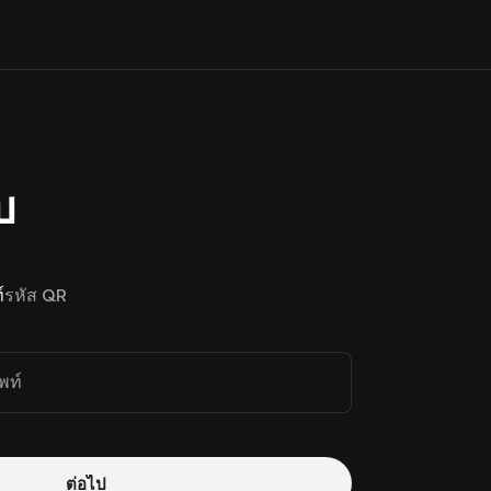
บ
์
รหัส QR
พท์
ต่อไป