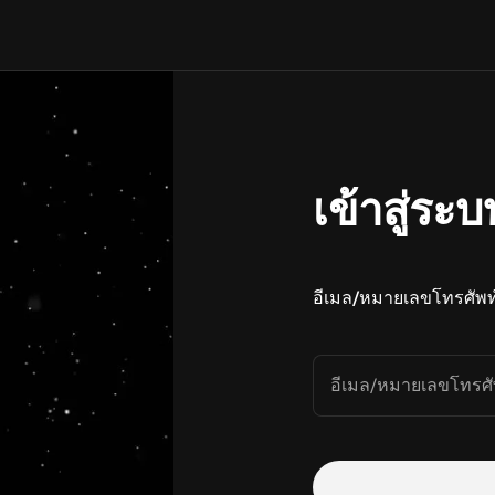
เข้าสู่ระบ
อีเมล/หมายเลขโทรศัพท
อีเมล/หมายเลขโทรศั