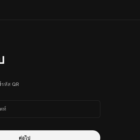
บ
์
รหัส QR
พท์
ต่อไป