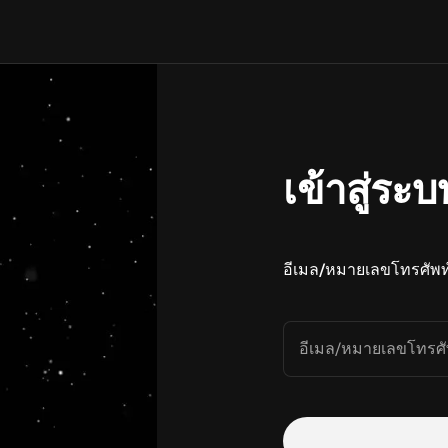
เข้าสู่ระบ
อีเมล/หมายเลขโทรศัพท
อีเมล/หมายเลขโทรศั