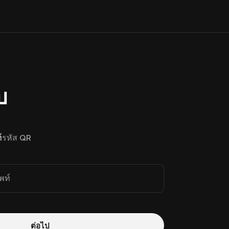
บ
์
รหัส QR
พท์
ต่อไป