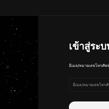
เข้าสู่ระบ
อีเมล/หมายเลขโทรศัพท
อีเมล/หมายเลขโทรศั