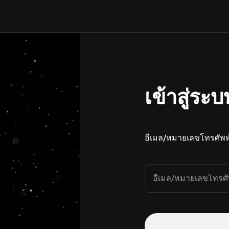
เข้าสู่ระบ
อีเมล/หมายเลขโทรศัพท
อีเมล/หมายเลขโทรศั