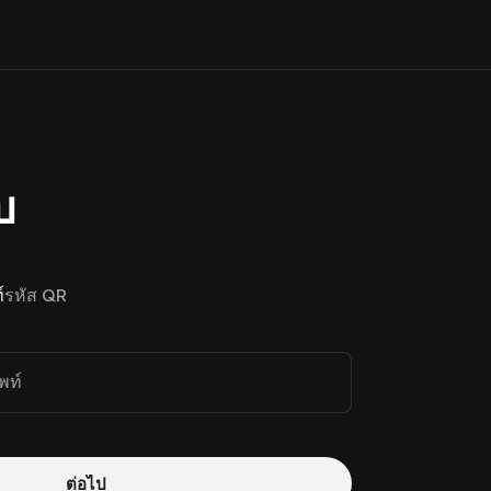
บ
์
รหัส QR
พท์
ต่อไป