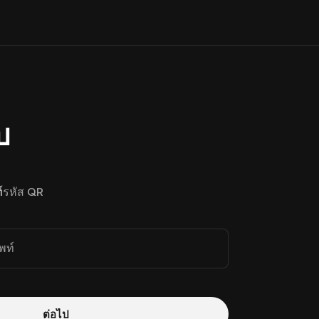
บ
์
รหัส QR
พท์
ต่อไป