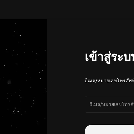
เข้าสู่ระบ
อีเมล/หมายเลขโทรศัพท
อีเมล/หมายเลขโทรศั