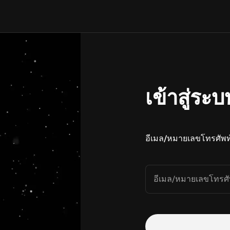
เข้าสู่ระบ
อีเมล/หมายเลขโทรศัพท
อีเมล/หมายเลขโทรศั