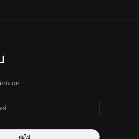
บ
์
รหัส QR
พท์
ต่อไป