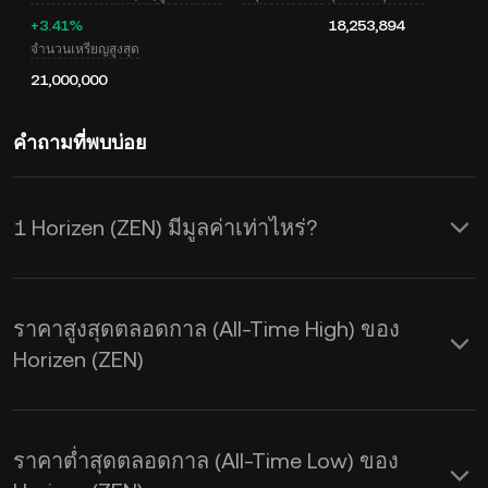
+3.41%
18,253,894
จำนวนเหรียญสูงสุด
21,000,000
คำถามที่พบบ่อย
1 Horizen (ZEN) มีมูลค่าเท่าไหร่?
KuCoin มีการอัปเดตราคาในสกุล USD
แบบเรียลไทม์สำหรับ Horizen (ZEN) ซึ่ง
ราคาสูงสุดตลอดกาล (All-Time High) ของ
ราคา Horizen จะได้รับผลกระทบจาก
Horizen (ZEN)
อุปสงค์และอุปทานรวมถึงสภาวะตลาด ใช้
เครื่องคำนวณของ KuCoin เพื่อดูอัตรา
ราคาต่ำสุดตลอดกาล (All-Time Low) ของ
แลกเปลี่ยนจาก
ZEN เป็น USD
แบบเรียล