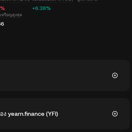
0%
+6.38%
หรียญสูงสุด
66
์สำหรับ yearn.finance (YFI) ซึ่งราคา yearn.finance จะ
อง yearn.finance (YFI)
ะตลาด ใช้เครื่องคำนวณของ KuCoin เพื่อดูอัตราแลก