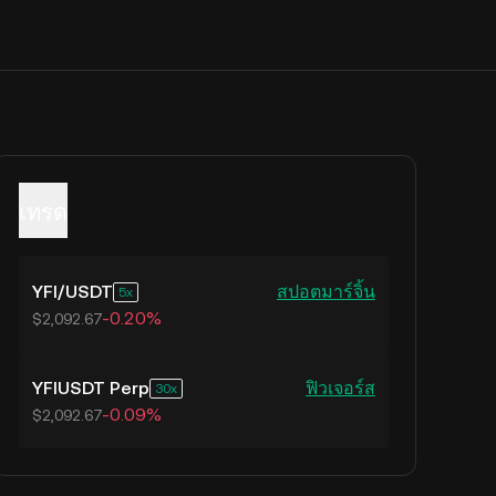
เทรด
YFI
/
USDT
สปอต
มาร์จิ้น
5
-0.20%
$2,092.67
YFIUSDT Perp
ฟิวเจอร์ส
30
-0.09%
$2,092.67