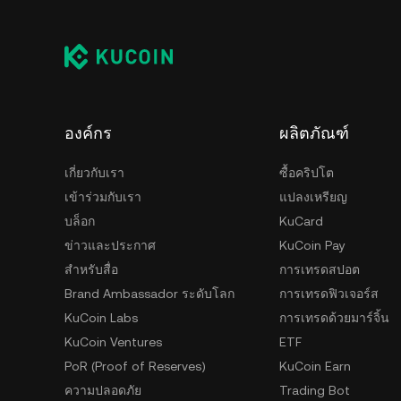
ต้องการ หากต้องการความสะดวก สามารถเก็บเหร
ซึ่งเป็นการเก็บแบบออนไลน์ที่เข้าถึงได้ง่าย แต่
วอลเล็ตแบบ self-custody ได้ ทั้งในรูปแบบแอปมือ
ความปลอดภัยในการเก็บรักษาคีย์ส่วนตัวผู้ใช้งานค
สะดวกและความปลอดภัยไปด้วยกัน
องค์กร
ผลิตภัณฑ์
เกี่ยวกับเรา
ซื้อคริปโต
เข้าร่วมกับเรา
แปลงเหรียญ
บล็อก
KuCard
ข่าวและประกาศ
KuCoin Pay
สำหรับสื่อ
การเทรดสปอต
Brand Ambassador ระดับโลก
การเทรดฟิวเจอร์ส
KuCoin Labs
การเทรดด้วยมาร์จิ้น
KuCoin Ventures
ETF
PoR (Proof of Reserves)
KuCoin Earn
ความปลอดภัย
Trading Bot