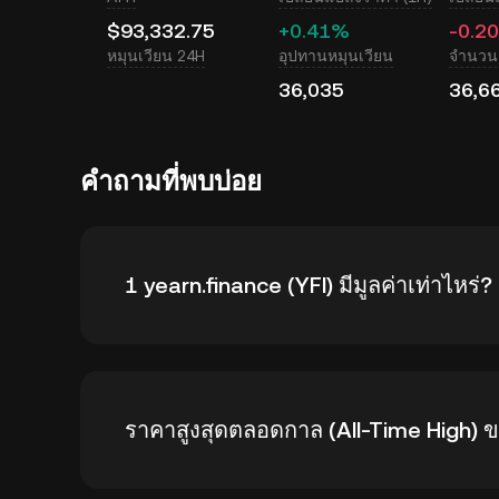
$93,332.75
+0.41%
-0.2
หมุนเวียน 24H
อุปทานหมุนเวียน
จำนวนเ
36,035
36,6
คำถามที่พบบ่อย
1 yearn.finance (YFI) มีมูลค่าเท่าไหร่?
KuCoin มีการอัปเดตราคาในสกุล USD แบบเรียลไทม
ราคาสูงสุดตลอดกาล (All-Time High) ข
ได้รับผลกระทบจากอุปสงค์และอุปทานรวมถึงสภาว
เปลี่ยนจาก
YFI เป็น USD
แบบเรียลไทม์