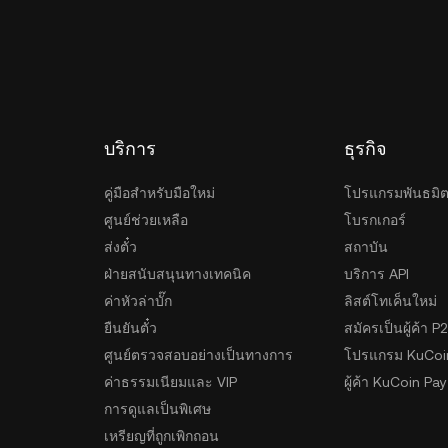
ียญไว้ในบัญชีซื้อขายของตนบนแพลตฟอร์ม KuCoin ได้
หากต้องการถือครองสินทรัพย์ด้วยตนเอง ก็สามารถเลือกใช้
ถือ เบราว์เซอร์ หรืออุปกรณ์ฮาร์ดแวร์วอลเล็ตที่ช่วยเพิ่ม
วรเลือกวิธีเก็บรักษาที่เหมาะสมกับตนเอง เพื่อให้ทั้งความ
บริการ
ธุรกิจ
คู่มือสำหรับมือใหม่
โปรแกรมพันธมิ
ศูนย์ช่วยเหลือ
โบรกเกอร์
ส่งตั๋ว
สถาบัน
ฝ่ายสนับสนุนทางเทคนิค
บริการ API
ค่าหัวล่าบั๊ก
ลิสต์โทเค็นใหม่
ยืนยันตั๋ว
สมัครเป็นผู้ค้า P
ศูนย์ตรวจสอบอย่างเป็นทางการ
โปรแกรม KuCoi
ค่าธรรมเนียมและ VIP
ผู้ค้า KuCoin Pay
การดูแลเป็นพิเศษ
เหรียญที่ถูกเพิกถอน