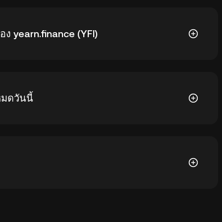
่ $93,332.75 บาท ส่วนราคา YFI วันนี้ ต่ำกว่าจุดสูงสุดราว
ง yearn.finance (YFI)
$738.62 บาท ส่วนราคา YFI วันนี้ สูงกว่าจุดนั้นประมาณ
มดวันนี้
36,035 YFI จากอุปทานสูงสุด 36,666 YFI
กับความสะดวกและระดับการควบคุมความปลอดภัยที่ผู้ใช้งาน