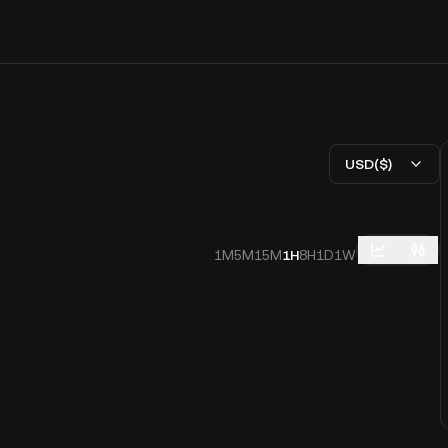
USD($)
1M
5M
15M
1H
8H
1D
1W