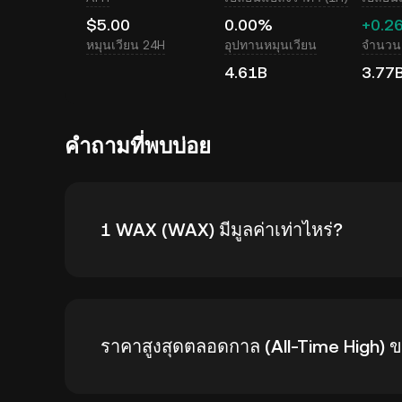
$5.00
0.00%
+0.2
หมุนเวียน 24H
อุปทานหมุนเวียน
จำนวนเ
4.61B
3.77
คำถามที่พบบ่อย
1 WAX (WAX) มีมูลค่าเท่าไหร่?
KuCoin มีการอัปเดตราคาในสกุล USD แบบเรียล
ราคาสูงสุดตลอดกาล (All-Time High)
จากอุปสงค์และอุปทานรวมถึงสภาวะตลาด ใช้เครื
เป็น USD
แบบเรียลไทม์