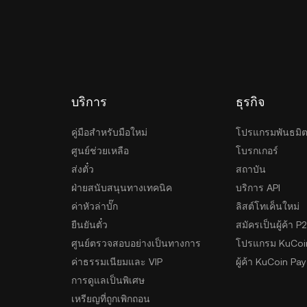
บัญชีซื้อขายของตนบนแพลตฟอร์ม KuCoin ได้ ซึ่ง
ต้องการถือครองสินทรัพย์ด้วยตนเอง ก็สามารถเลือกใช้
ถือ เบราว์เซอร์ หรืออุปกรณ์ฮาร์ดแวร์วอลเล็ตที่ช่วยเพิ่ม
วรเลือกวิธีเก็บรักษาที่เหมาะสมกับตนเอง เพื่อให้ทั้งความ
บริการ
ธุรกิจ
คู่มือสำหรับมือใหม่
โปรแกรมพันธมิ
ศูนย์ช่วยเหลือ
โบรกเกอร์
ส่งตั๋ว
สถาบัน
ฝ่ายสนับสนุนทางเทคนิค
บริการ API
ค่าหัวล่าบั๊ก
ลิสต์โทเค็นใหม่
ยืนยันตั๋ว
สมัครเป็นผู้ค้า P
ศูนย์ตรวจสอบอย่างเป็นทางการ
โปรแกรม KuCoi
ค่าธรรมเนียมและ VIP
ผู้ค้า KuCoin Pay
การดูแลเป็นพิเศษ
เหรียญที่ถูกเพิกถอน