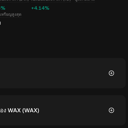
6%
+4.14%
หรียญสูงสุด
B
ไทม์สำหรับ WAX (WAX) ซึ่งราคา WAX จะได้รับผลกระทบ
 ของ WAX (WAX)
่องคำนวณของ KuCoin เพื่อดูอัตราแลกเปลี่ยนจาก
WAX