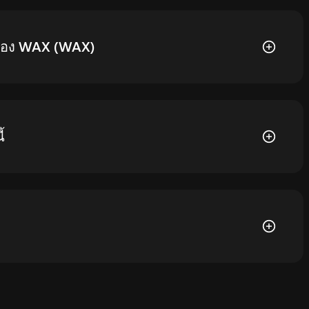
 บาท ส่วนราคา WAX วันนี้ ต่ำกว่าจุดสูงสุดราว 99.92%
 ของ WAX (WAX)
3 บาท ส่วนราคา WAX วันนี้ สูงกว่าจุดนั้นประมาณ
้
AX จากอุปทานสูงสุด 3.77B WAX
ดวกและระดับการควบคุมความปลอดภัยที่ผู้ใช้งานต้องการ