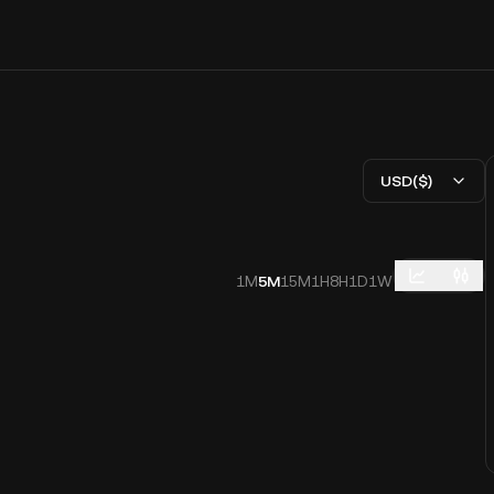
USD($)
1M
5M
15M
1H
8H
1D
1W