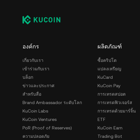
หากต้องการความสะดวก สามารถเก็บเหรียญไว้ใน
เป็นการเก็บแบบออนไลน์ที่เข้าถึงได้ง่าย แต่หาก
วอลเล็ตแบบ self-custody ได้ ทั้งในรูปแบบแอปมือ
ความปลอดภัยในการเก็บรักษาคีย์ส่วนตัวผู้ใช้งานค
สะดวกและความปลอดภัยไปด้วยกัน
องค์กร
ผลิตภัณฑ์
เกี่ยวกับเรา
ซื้อคริปโต
เข้าร่วมกับเรา
แปลงเหรียญ
บล็อก
KuCard
ข่าวและประกาศ
KuCoin Pay
สำหรับสื่อ
การเทรดสปอต
Brand Ambassador ระดับโลก
การเทรดฟิวเจอร์ส
KuCoin Labs
การเทรดด้วยมาร์จิ้น
KuCoin Ventures
ETF
PoR (Proof of Reserves)
KuCoin Earn
ความปลอดภัย
Trading Bot