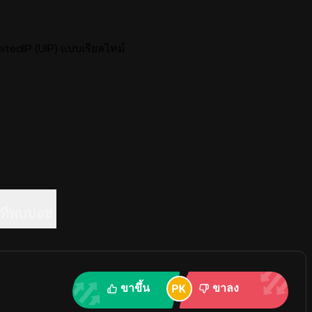
tedIP (UIP) แบบเรียลไทม์
ี่พบบ่อย
ขาขึ้น
ขาลง