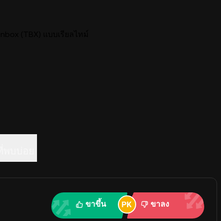
box (TBX) แบบเรียลไทม์
ี่พบบ่อย
ขาขึ้น
ขาลง