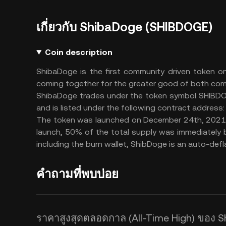
เกี่ยวกับ ShibaDoge (SHIBDOGE)
Coin description
ShibaDoge is the first community driven token o
coming together for the greater good of both com
ShibaDoge trades under the token symbol SHIBDO
and is listed under the following contract ad
The token was launched on December 24th, 2021 wi
launch, 50% of the total supply was immediately bu
including the burn wallet, ShibDoge is an auto-defl
คำถามที่พบบ่อย
ราคาสูงสุดตลอดกาล (All-Time High) ของ 