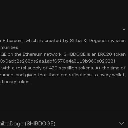
n Ethereum, which is created by Shiba & Dogecoin whales
munities.
GE on the Ethereum network. SHIBDOGE is an ERC20 token
dress: 0x6adb2e268de2aa1abf6578e4a8119b960e02928f
th a total supply of 420 sextillion tokens. At the time of
rned, and given that there are reflections to every wallet,
ationary token.
ShibaDoge (SHIBDOGE)