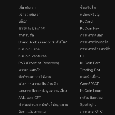
เกี่ยวกับเรา
ซื้อคริปโต
เข้าร่วมกับเรา
แปลงเหรียญ
บล็อก
KuCard
ข่าวและประกาศ
KuCoin Pay
สำหรับสื่อ
การเทรดสปอต
Brand Ambassador ระดับโลก
การเทรดฟิวเจอร์ส
KuCoin Labs
การเทรดด้วยมาร์จิ้น
KuCoin Ventures
ETF
PoR (Proof of Reserves)
KuCoin Earn
ความปลอดภัย
Trading Bot
ข้อกำหนดการใช้งาน
แนะนำเพื่อน
นโยบายความเป็นส่วนตัว
GemSPACE
เอกสารเปิดเผยข้อมูลความเสี่ยง
KuCoin Learn
AML และ CFT
เครื่องมือแปลง
คำร้องด้านการบังคับใช้กฎหมาย
Spotlight
การเทรด OTC
ติดต่อแจ้งเบาะแส