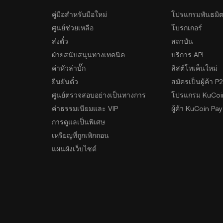
คู่มือสำหรับมือใหม่
โปรแกรมพันธมิ
ศูนย์ช่วยเหลือ
โบรกเกอร์
ส่งตั๋ว
สถาบัน
ฝ่ายสนับสนุนทางเทคนิค
บริการ API
ค่าหัวล่าบั๊ก
ลิสต์โทเค็นใหม่
ยืนยันตั๋ว
สมัครเป็นผู้ค้า P
ศูนย์ตรวจสอบอย่างเป็นทางการ
โปรแกรม KuCoi
ค่าธรรมเนียมและ VIP
ผู้ค้า KuCoin Pay
การดูแลเป็นพิเศษ
เหรียญที่ถูกเพิกถอน
แผนผังเว็บไซต์