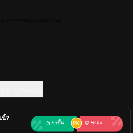
e (SHIBDOGE) แบบเรียลไทม์
คำถามที่พบบ่อย
นี้?
ขาขึ้น
ขาลง