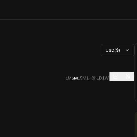
USD($)
1M
5M
15M
1H
8H
1D
1W