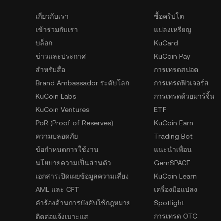
เกี่ยวกับเรา
ซื้อคริปโต
เข้าร่วมกับเรา
แปลงเหรียญ
บล็อก
KuCard
ข่าวและประกาศ
KuCoin Pay
สำหรับสื่อ
การเทรดสปอต
Brand Ambassador ระดับโลก
การเทรดฟิวเจอร์ส
KuCoin Labs
การเทรดด้วยมาร์จิ้น
KuCoin Ventures
ETF
PoR (Proof of Reserves)
KuCoin Earn
ความปลอดภัย
Trading Bot
ข้อกำหนดการใช้งาน
แนะนำเพื่อน
นโยบายความเป็นส่วนตัว
GemSPACE
เอกสารเปิดเผยข้อมูลความเสี่ยง
KuCoin Learn
AML และ CFT
เครื่องมือแปลง
คำร้องด้านการบังคับใช้กฎหมาย
Spotlight
การเทรด OTC
ติดต่อแจ้งเบาะแส