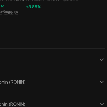
0%
+5.88%
หรียญสูงสุด
 แบบเรียลไทม์สำหรับ Ronin (RONIN) ซึ่ง
ปสงค์และอุปทานรวมถึงสภาวะตลาด ใช้
onin (RONIN)
ราแลกเปลี่ยนจาก
RONIN เป็น USD
แบบเรี
nin (RONIN)