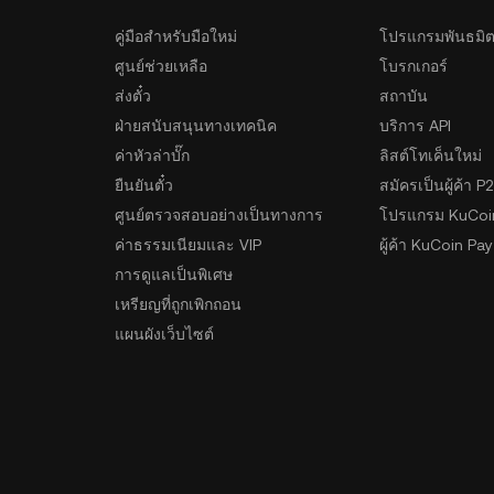
คู่มือสำหรับมือใหม่
โปรแกรมพันธมิ
ศูนย์ช่วยเหลือ
โบรกเกอร์
ส่งตั๋ว
สถาบัน
ฝ่ายสนับสนุนทางเทคนิค
บริการ API
ค่าหัวล่าบั๊ก
ลิสต์โทเค็นใหม่
ยืนยันตั๋ว
สมัครเป็นผู้ค้า P
ศูนย์ตรวจสอบอย่างเป็นทางการ
โปรแกรม KuCoi
ค่าธรรมเนียมและ VIP
ผู้ค้า KuCoin Pay
การดูแลเป็นพิเศษ
เหรียญที่ถูกเพิกถอน
แผนผังเว็บไซต์