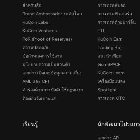
สำหรับสื่อ
การเทรดสปอต
Brand Ambassador ระดับโลก
การเทรดฟิวเจอร์ส
KuCoin Labs
การเทรดด้วยมาร์จิ้น
KuCoin Ventures
ETF
PoR (Proof of Reserves)
KuCoin Earn
ความปลอดภัย
Trading Bot
ข้อกำหนดการใช้งาน
แนะนำเพื่อน
นโยบายความเป็นส่วนตัว
GemSPACE
เอกสารเปิดเผยข้อมูลความเสี่ยง
KuCoin Learn
AML และ CFT
เครื่องมือแปลง
คำร้องด้านการบังคับใช้กฎหมาย
Spotlight
การเทรด OTC
ติดต่อแจ้งเบาะแส
เรียนรู้
นักพัฒนาโปรแก
เอกสาร API