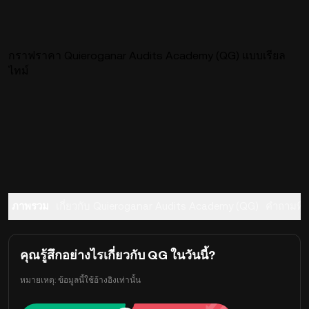
กราฟราคา Quieroganar Audits Academy (QG) แบบเรียล
ไทม์
ภาพรวม
เกี่ยวกับ Quieroganar Audits Academy (QG)
คำถามที่
คุณรู้สึกอย่างไรเกี่ยวกับ QG ในวันนี้?
หมายเหตุ: ข้อมูลนี้ใช้อ้างอิงเท่านั้น