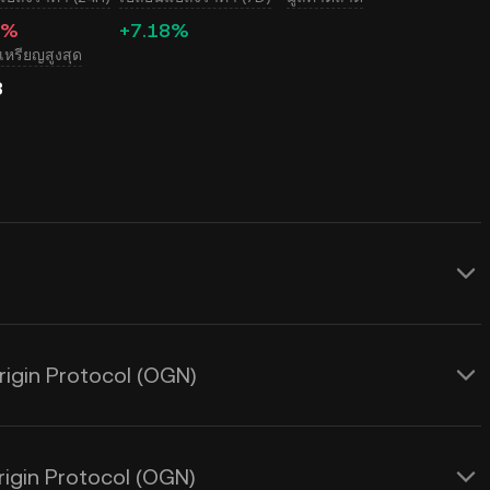
0%
+7.18%
หรียญสูงสุด
B
 แบบเรียลไทม์สำหรับ Origin Protocol
ะได้รับผลกระทบจากอุปสงค์และอุปทานรวมถึง
rigin Protocol (OGN)
oin เพื่อดูอัตราแลกเปลี่ยนจาก
OGN เป็น
igin Protocol (OGN)