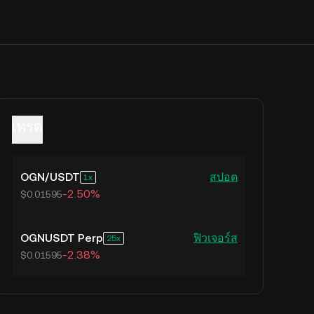
เทรด
OGN
/
USDT
สปอต
1
-2.50%
$0.01595
OGNUSDT Perp
ฟิวเจอร์ส
25
-2.38%
$0.01595