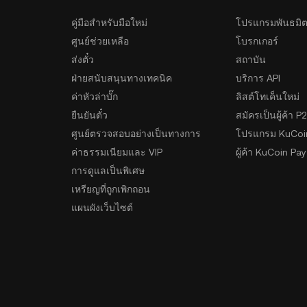
คู่มือสำหรับมือใหม่
โปรแกรมพันธมิ
ศูนย์ช่วยเหลือ
โบรกเกอร์
ส่งตั๋ว
สถาบัน
ฝ่ายสนับสนุนทางเทคนิค
บริการ API
ค่าหัวล่าบั๊ก
ลิสต์โทเค็นใหม่
ยืนยันตั๋ว
สมัครเป็นผู้ค้า P
ศูนย์ตรวจสอบอย่างเป็นทางการ
โปรแกรม KuCoi
ค่าธรรมเนียมและ VIP
ผู้ค้า KuCoin Pay
การดูแลเป็นพิเศษ
เหรียญที่ถูกเพิกถอน
แผนผังเว็บไซต์