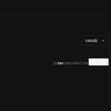
USD($)
1M
5M
15M
1H
8H
1D
1W