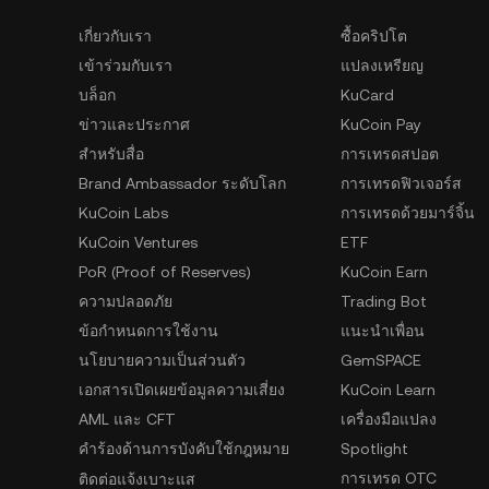
เกี่ยวกับเรา
ซื้อคริปโต
เข้าร่วมกับเรา
แปลงเหรียญ
บล็อก
KuCard
ข่าวและประกาศ
KuCoin Pay
สำหรับสื่อ
การเทรดสปอต
Brand Ambassador ระดับโลก
การเทรดฟิวเจอร์ส
KuCoin Labs
การเทรดด้วยมาร์จิ้น
KuCoin Ventures
ETF
PoR (Proof of Reserves)
KuCoin Earn
ความปลอดภัย
Trading Bot
ข้อกำหนดการใช้งาน
แนะนำเพื่อน
นโยบายความเป็นส่วนตัว
GemSPACE
เอกสารเปิดเผยข้อมูลความเสี่ยง
KuCoin Learn
AML และ CFT
เครื่องมือแปลง
คำร้องด้านการบังคับใช้กฎหมาย
Spotlight
การเทรด OTC
ติดต่อแจ้งเบาะแส