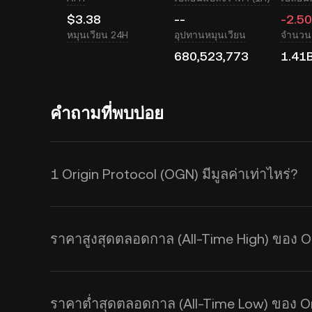
$3.38
--
-2.5
หมุนเวียน 24H
อุปทานหมุนเวียน
จำนวนเ
680,523,773
1.41
คำถามที่พบบ่อย
1 Origin Protocol (OGN) มีมูลค่าเท่าไหร่?
KuCoin มีการอัปเดตราคาในสกุล USD
(OGN) ซึ่งราคา Origin Protocol จ
ราคาสูงสุดตลอดกาล (All-Time High) ของ O
สภาวะตลาด ใช้เครื่องคำนวณของ KuC
USD
แบบเรียลไทม์
ราคาต่ำสุดตลอดกาล (All-Time Low) ของ Or