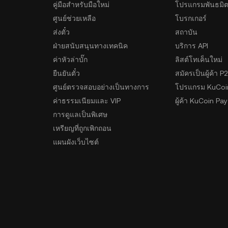
คู่มือสำหรับมือใหม่
โปรแกรมพันธมิ
ศูนย์ช่วยเหลือ
โบรกเกอร์
ส่งตั๋ว
สถาบัน
ฝ่ายสนับสนุนทางเทคนิค
บริการ API
ค่าหัวล่าบั๊ก
ลิสต์โทเค็นใหม่
ยืนยันตั๋ว
สมัครเป็นผู้ค้า P
ศูนย์ตรวจสอบอย่างเป็นทางการ
โปรแกรม KuCoi
ค่าธรรมเนียมและ VIP
ผู้ค้า KuCoin Pay
การดูแลเป็นพิเศษ
เหรียญที่ถูกเพิกถอน
แผนผังเว็บไซต์