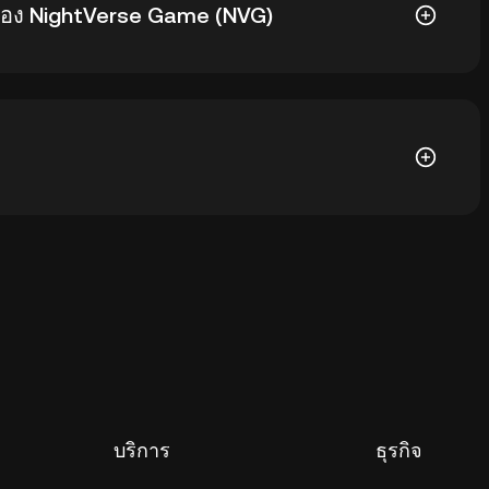
 ของ NightVerse Game (NVG)
ู่ที่ $0.6981 บาท ส่วนราคา NVG วันนี้ ต่ำกว่าจุดสูงสุด
ที่มีการดูแลรักษาของแพลตฟอร์มแลกเปลี่ยนคริปโต
วนตัวของคุณ วิธีอื่นๆ ในการจัดเก็บ NVG ได้แก่ การใช้
ซอร์, อุปกรณ์มือถือ, หรือเดสก์ท็อป), ฮาร์ดแวร์วอลเล็ต,
อลเล็ตกระดาษ
บริการ
ธุรกิจ