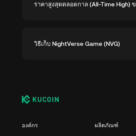
ราคาสูงสุดตลอดกาล (All-Time High)
ราคาสูงสุดตลอดกาลของ NightVerse Game (NVG) อย
วิธีเก็บ NightVerse Game (NVG)
ราว --
คุณสามารถเก็บ NightVerse Game ไว้ในวอลเล็ต
เคอเรนซีโดยไม่ต้องกังวลเกี่ยวกับการจัดการคีย์ส่
วอลเล็ตที่คุณเป็นผู้ดูแลด้วยตนเอง (บนเว็บเบราว์เ
บริการดูแลรักษาคริปโตของบุคคลที่สาม, หรือว
องค์กร
ผลิตภัณฑ์