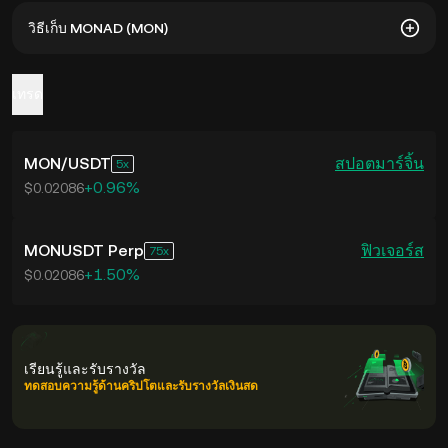
ณ วันที่ 6 8 2026 MONAD หมุนเวียนอยู่ 11.83B MON จาก
วิธีเก็บ MONAD (MON)
อุปทานสูงสุด 114.17B MON
การเก็บ MONAD ทำได้หลายวิธี ขึ้นอยู่กับความสะดวกและระดับ
เทรด
การควบคุมความปลอดภัยที่ผู้ใช้งานต้องการ หากต้องการความ
สะดวก สามารถเก็บเหรียญไว้ในบัญชีซื้อขายของตนบน
แพลตฟอร์ม KuCoin ได้ ซึ่งเป็นการเก็บแบบออนไลน์ที่เข้าถึงได้
MON
/
USDT
สปอต
มาร์จิ้น
5
ง่าย แต่หากต้องการถือครองสินทรัพย์ด้วยตนเอง ก็สามารถเลือกใช้
+0.96%
วอลเล็ตแบบ self-custody ได้ ทั้งในรูปแบบแอปมือถือ
$0.02086
เบราว์เซอร์ หรืออุปกรณ์ฮาร์ดแวร์วอลเล็ตที่ช่วยเพิ่มความ
ปลอดภัยในการเก็บรักษาคีย์ส่วนตัวผู้ใช้งานควรเลือกวิธีเก็บรักษา
MONUSDT Perp
ฟิวเจอร์ส
ที่เหมาะสมกับตนเอง เพื่อให้ทั้งความสะดวกและความปลอดภัยไป
75
ด้วยกัน
+1.50%
$0.02086
เรียนรู้และรับรางวัล
ทดสอบความรู้ด้านคริปโตและรับรางวัลเงินสด