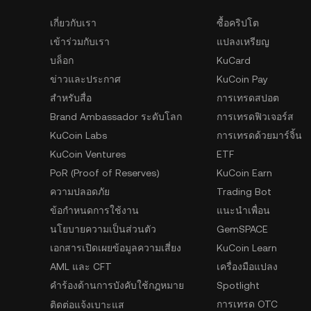
เกี่ยวกับเรา
ซื้อคริปโต
เข้าร่วมกับเรา
แปลงเหรียญ
บล็อก
KuCard
ข่าวและประกาศ
KuCoin Pay
สำหรับสื่อ
การเทรดสปอต
Brand Ambassador ระดับโลก
การเทรดฟิวเจอร์ส
KuCoin Labs
การเทรดด้วยมาร์จิ้น
KuCoin Ventures
ETF
PoR (Proof of Reserves)
KuCoin Earn
ความปลอดภัย
Trading Bot
ข้อกำหนดการใช้งาน
แนะนำเพื่อน
นโยบายความเป็นส่วนตัว
GemSPACE
เอกสารเปิดเผยข้อมูลความเสี่ยง
KuCoin Learn
AML และ CFT
เครื่องมือแปลง
คำร้องด้านการบังคับใช้กฎหมาย
Spotlight
การเทรด OTC
ติดต่อแจ้งเบาะแส