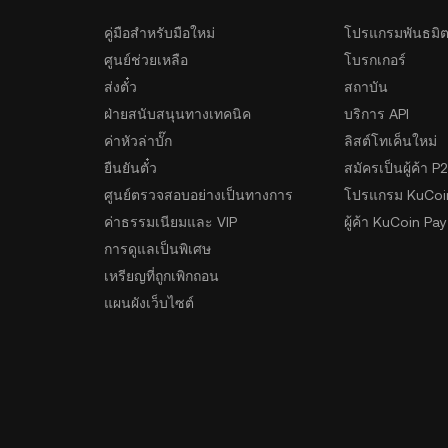
คู่มือสำหรับมือใหม่
โปรแกรมพันธมิ
ศูนย์ช่วยเหลือ
โบรกเกอร์
ส่งตั๋ว
สถาบัน
ฝ่ายสนับสนุนทางเทคนิค
บริการ API
ค่าหัวล่าบั๊ก
ลิสต์โทเค็นใหม่
ยืนยันตั๋ว
สมัครเป็นผู้ค้า P
ศูนย์ตรวจสอบอย่างเป็นทางการ
โปรแกรม KuCoi
ค่าธรรมเนียมและ VIP
ผู้ค้า KuCoin Pay
การดูแลเป็นพิเศษ
เหรียญที่ถูกเพิกถอน
แผนผังเว็บไซต์