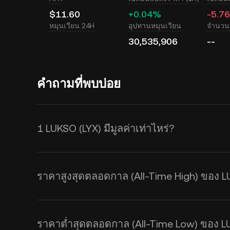
$11.60
+0.04%
-5.7
หมุนเวียน 24H
อุปทานหมุนเวียน
จำนวนเ
30,535,906
--
คำถามที่พบบ่อย
1 LUKSO (LYX) มีมูลค่าเท่าไหร่?
KuCoin มีการอัปเดตราคาในสกุล USD
ราคา LUKSO จะได้รับผลกระทบจากอ
ราคาสูงสุดตลอดกาล (All-Time High) ของ L
เครื่องคำนวณของ KuCoin เพื่อดูอัต
ไทม์
ราคาต่ำสุดตลอดกาล (All-Time Low) ของ L