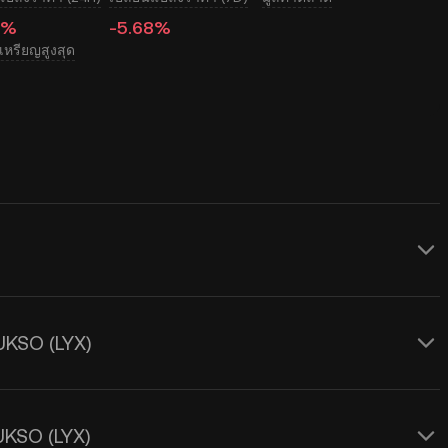
6%
-5.68%
หรียญสูงสุด
 แบบเรียลไทม์สำหรับ LUKSO (LYX) ซึ่ง
ุปสงค์และอุปทานรวมถึงสภาวะตลาด ใช้
UKSO (LYX)
ราแลกเปลี่ยนจาก
LYX เป็น USD
แบบเรียล
UKSO (LYX)