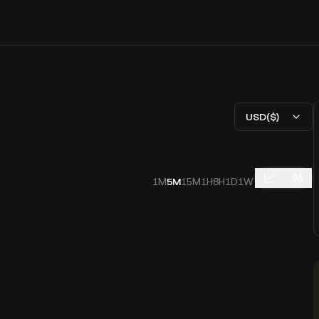
USD($)
1M
5M
15M
1H
8H
1D
1W