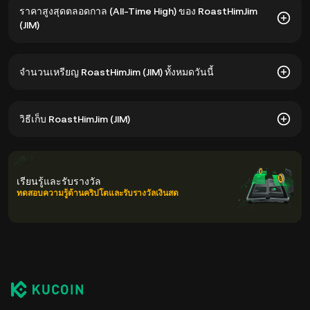
ราคาสูงสุดตลอดกาล (All-Time High) ของ RoastHimJim
(JIM)
ราคาสูงสุดตลอดกาลของ RoastHimJim (JIM) อยู่ที่ $0.0001087
จำนวนเหรียญ RoastHimJim (JIM) ทั้งหมดวันนี้
บาท ส่วนราคา JIM วันนี้ ต่ำกว่าจุดสูงสุดราว --
ณ วันที่ 6 8 2026 RoastHimJim หมุนเวียนอยู่ 225.09B JIM จาก
วิธีเก็บ RoastHimJim (JIM)
อุปทานสูงสุด -- JIM
คุณสามารถเก็บ RoastHimJim ไว้ในวอลเล็ตที่มีการดูแลรักษา
ของแพลตฟอร์มแลกเปลี่ยนคริปโตเคอเรนซีโดยไม่ต้องกังวลเกี่ยว
เรียนรู้และรับรางวัล
กับการจัดการคีย์ส่วนตัวของคุณ วิธีอื่นๆ ในการจัดเก็บ JIM ได้แก่
ทดสอบความรู้ด้านคริปโตและรับรางวัลเงินสด
การใช้วอลเล็ตที่คุณเป็นผู้ดูแลด้วยตนเอง (บนเว็บเบราว์เซอร์,
อุปกรณ์มือถือ, หรือเดสก์ท็อป), ฮาร์ดแวร์วอลเล็ต, บริการดูแล
รักษาคริปโตของบุคคลที่สาม, หรือวอลเล็ตกระดาษ