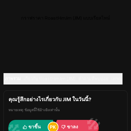
กราฟราคา RoastHimJim (JIM) แบบเรียลไทม์
ภาพรวม
เกี่ยวกับ RoastHimJim (JIM)
คำถามที่พบบ่อย
เทรด
คุณรู้สึกอย่างไรเกี่ยวกับ JIM ในวันนี้?
หมายเหตุ: ข้อมูลนี้ใช้อ้างอิงเท่านั้น
ขาขึ้น
ขาลง