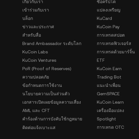
เกี่ยวกับเรา
ซื้อคริปโต
เข้าร่วมกับเรา
แปลงเหรียญ
บล็อก
KuCard
ข่าวและประกาศ
KuCoin Pay
สำหรับสื่อ
การเทรดสปอต
Brand Ambassador ระดับโลก
การเทรดฟิวเจอร์ส
KuCoin Labs
การเทรดด้วยมาร์จิ้น
KuCoin Ventures
ETF
PoR (Proof of Reserves)
KuCoin Earn
ความปลอดภัย
Trading Bot
ข้อกำหนดการใช้งาน
แนะนำเพื่อน
นโยบายความเป็นส่วนตัว
GemSPACE
เอกสารเปิดเผยข้อมูลความเสี่ยง
KuCoin Learn
AML และ CFT
เครื่องมือแปลง
คำร้องด้านการบังคับใช้กฎหมาย
Spotlight
การเทรด OTC
ติดต่อแจ้งเบาะแส