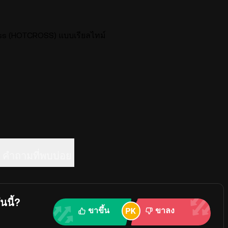
s (HOTCROSS) แบบเรียลไทม์
คำถามที่พบบ่อย
นนี้?
ขาขึ้น
ขาลง