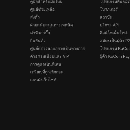
คู่มือสำหรับมือใหม่
โปรแกรมพันธมิ
ศูนย์ช่วยเหลือ
โบรกเกอร์
ส่งตั๋ว
สถาบัน
ฝ่ายสนับสนุนทางเทคนิค
บริการ API
ค่าหัวล่าบั๊ก
ลิสต์โทเค็นใหม่
ยืนยันตั๋ว
สมัครเป็นผู้ค้า P
ศูนย์ตรวจสอบอย่างเป็นทางการ
โปรแกรม KuCoi
ค่าธรรมเนียมและ VIP
ผู้ค้า KuCoin Pay
การดูแลเป็นพิเศษ
เหรียญที่ถูกเพิกถอน
แผนผังเว็บไซต์