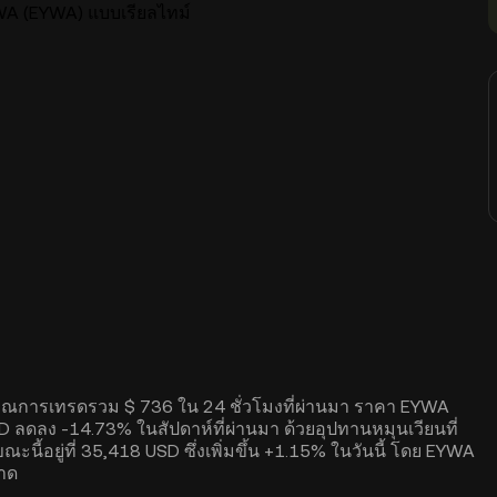
A (EYWA) แบบเรียลไทม์
มาณการเทรดรวม $ 736 ใน 24 ชั่วโมงที่ผ่านมา ราคา EYWA
D ลดลง -14.73% ในสัปดาห์ที่ผ่านมา ด้วยอุปทานหมุนเวียนที่
ยู่ที่ 35,418 USD ซึ่งเพิ่มขึ้น +1.15% ในวันนี้ โดย EYWA
ลาด