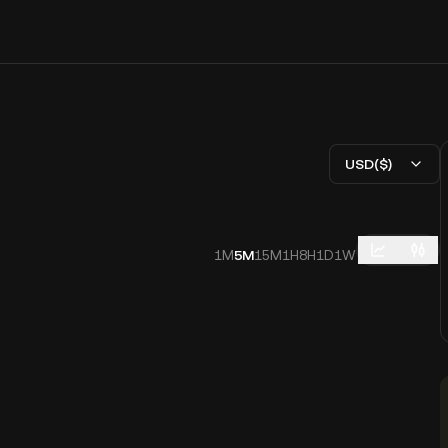
USD($)
1M
5M
15M
1H
8H
1D
1W