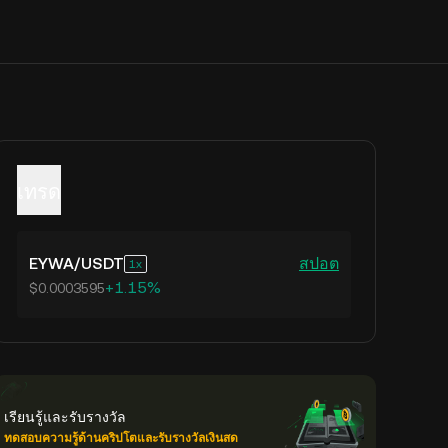
เทรด
EYWA
/
USDT
สปอต
1
+1.15%
$0.0003595
เรียนรู้และรับรางวัล
ทดสอบความรู้ด้านคริปโตและรับรางวัลเงินสด