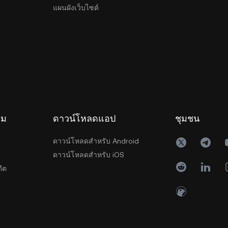
แผนผังเว็บไซต์
รม
ดาวน์โหลดแอป
ชุมชน
ดาวน์โหลดสำหรับ Android
ดาวน์โหลดสำหรับ iOS
ีต