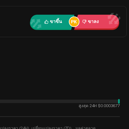
ขาขึ้น
ขาลง
สูงสุด 24H
$0.0003677
นแปลงราคา (24H)
เปลี่ยนแปลงราคา (7D)
มูลค่าตลาด