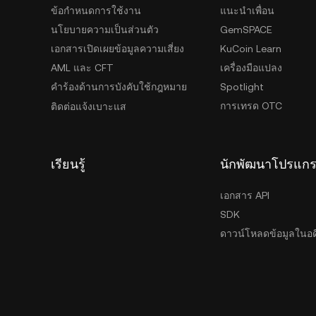
ข้อกำหนดการใช้งาน
แนะนำเพื่อน
นโยบายความเป็นส่วนตัว
GemSPACE
เอกสารเปิดเผยข้อมูลความเสี่ยง
KuCoin Learn
AML และ CFT
เครื่องมือแปลง
คำร้องด้านการบังคับใช้กฎหมาย
Spotlight
การเทรด OTC
ติดต่อแจ้งเบาะแส
เรียนรู้
นักพัฒนาโปรแก
เอกสาร API
SDK
ดาวน์โหลดข้อมูลในอด