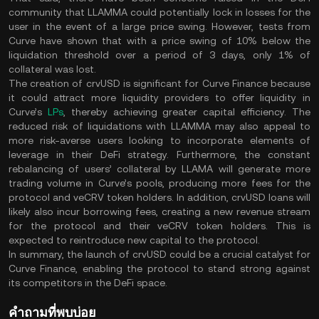
community that LLAMMA could potentially lock in losses for the
user in the event of a large price swing. However, tests from
Curve have shown that with a price swing of 10% below the
liquidation threshold over a period of 3 days, only 1% of
collateral was lost​.
The creation of crvUSD is significant for Curve Finance because
it could attract more liquidity providers to offer liquidity in
Curve’s
LPs
, thereby achieving greater capital efficiency. The
reduced risk of liquidations with LLAMMA may also appeal to
more risk-averse users looking to incorporate elements of
leverage in their DeFi strategy. Furthermore, the constant
rebalancing of users’ collateral by LLAMA will generate more
trading volume in Curve’s pools, producing more fees for the
protocol and veCRV token holders. In addition, crvUSD loans will
likely also incur borrowing fees, creating a new revenue stream
for the protocol and their veCRV token holders. This is
expected to reintroduce new capital to the protocol​.
In summary, the launch of crvUSD could be a crucial catalyst for
Curve Finance, enabling the protocol to stand strong against
its competitors in the DeFi space​.
คำถามที่พบบ่อย