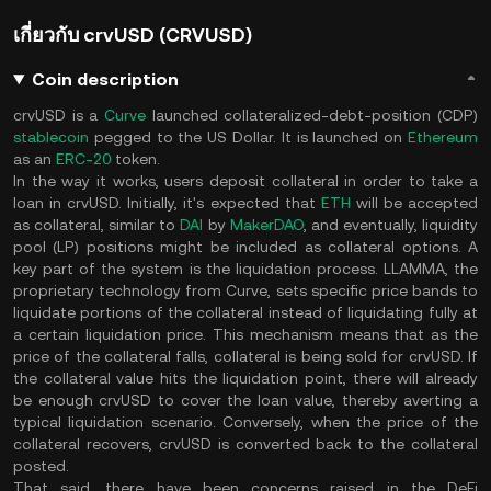
เกี่ยวกับ crvUSD (CRVUSD)
Coin description
crvUSD is a
Curve
launched collateralized-debt-position (CDP)
stablecoin
pegged to the US Dollar. It is launched on
Ethereum
as an
ERC-20
token.
In the way it works, users deposit collateral in order to take a
loan in crvUSD. Initially, it's expected that
ETH
will be accepted
as collateral, similar to
DAI
by
MakerDAO
, and eventually, liquidity
pool (LP) positions might be included as collateral options. A
key part of the system is the liquidation process. LLAMMA, the
proprietary technology from Curve, sets specific price bands to
liquidate portions of the collateral instead of liquidating fully at
a certain liquidation price. This mechanism means that as the
price of the collateral falls, collateral is being sold for crvUSD. If
the collateral value hits the liquidation point, there will already
be enough crvUSD to cover the loan value, thereby averting a
typical liquidation scenario. Conversely, when the price of the
collateral recovers, crvUSD is converted back to the collateral
posted​.
That said, there have been concerns raised in the DeFi