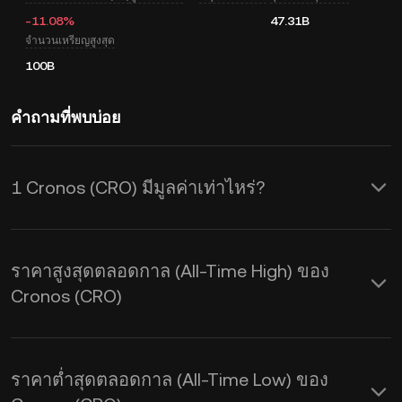
-11.08%
47.31B
จำนวนเหรียญสูงสุด
100B
คำถามที่พบบ่อย
1 Cronos (CRO) มีมูลค่าเท่าไหร่?
KuCoin มีการอัปเดตราคาในสกุล USD
แบบเรียลไทม์สำหรับ Cronos (CRO) ซึ่ง
ราคาสูงสุดตลอดกาล (All-Time High) ของ
ราคา Cronos จะได้รับผลกระทบจาก
Cronos (CRO)
อุปสงค์และอุปทานรวมถึงสภาวะตลาด ใช้
เครื่องคำนวณของ KuCoin เพื่อดูอัตรา
ราคาต่ำสุดตลอดกาล (All-Time Low) ของ
แลกเปลี่ยนจาก
CRO เป็น USD
แบบเรียล