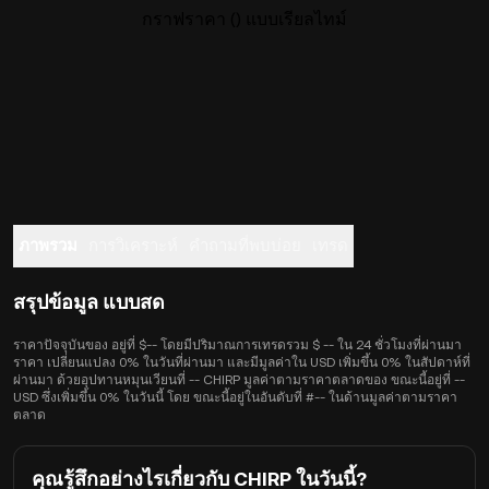
กราฟราคา () แบบเรียลไทม์
ภาพรวม
การวิเคราะห์
คำถามที่พบบ่อย
เทรด
สรุปข้อมูล แบบสด
ราคาปัจจุบันของ อยู่ที่ $-- โดยมีปริมาณการเทรดรวม $ -- ใน 24 ชั่วโมงที่ผ่านมา
ราคา เปลี่ยนแปลง 0% ในวันที่ผ่านมา และมีมูลค่าใน USD เพิ่มขึ้น 0% ในสัปดาห์ที่
ผ่านมา ด้วยอุปทานหมุนเวียนที่ -- CHIRP มูลค่าตามราคาตลาดของ ขณะนี้อยู่ที่ --
USD ซึ่งเพิ่มขึ้น 0% ในวันนี้ โดย ขณะนี้อยู่ในอันดับที่ #-- ในด้านมูลค่าตามราคา
ตลาด
คุณรู้สึกอย่างไรเกี่ยวกับ CHIRP ในวันนี้?