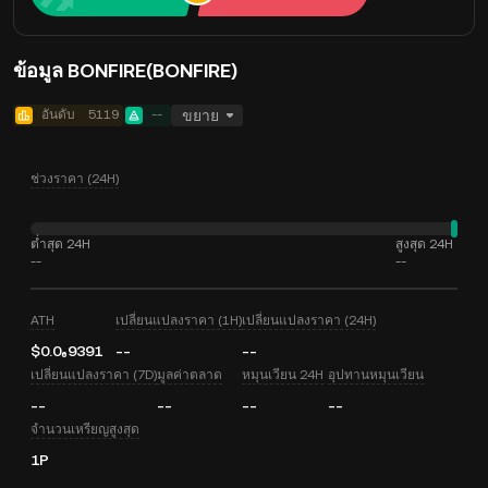
ข้อมูล BONFIRE(BONFIRE)
อันดับ
5119
--
ขยาย
ช่วงราคา (24H)
ต่ำสุด 24H
สูงสุด 24H
--
--
ATH
เปลี่ยนแปลงราคา (1H)
เปลี่ยนแปลงราคา (24H)
$0.0₆9391
--
--
เปลี่ยนแปลงราคา (7D)
มูลค่าตลาด
หมุนเวียน 24H
อุปทานหมุนเวียน
--
--
--
--
จำนวนเหรียญสูงสุด
1P