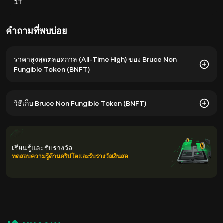
1T
คำถามที่พบบ่อย
ราคาสูงสุดตลอดกาล (All-Time High) ของ Bruce Non
Fungible Token (BNFT)
ราคาสูงสุดตลอดกาลของ Bruce Non Fungible Token (BNFT)
วิธีเก็บ Bruce Non Fungible Token (BNFT)
อยู่ที่ $0.0₇605 บาท ส่วนราคา BNFT วันนี้ ต่ำกว่าจุดสูงสุดราว --
คุณสามารถเก็บ Bruce Non Fungible Token ไว้ในวอลเล็ตที่มี
การดูแลรักษาของแพลตฟอร์มแลกเปลี่ยนคริปโตเคอเรนซีโดยไม่
เรียนรู้และรับรางวัล
ต้องกังวลเกี่ยวกับการจัดการคีย์ส่วนตัวของคุณ วิธีอื่นๆ ในการจัด
ทดสอบความรู้ด้านคริปโตและรับรางวัลเงินสด
เก็บ BNFT ได้แก่ การใช้วอลเล็ตที่คุณเป็นผู้ดูแลด้วยตนเอง (บน
เว็บเบราว์เซอร์, อุปกรณ์มือถือ, หรือเดสก์ท็อป), ฮาร์ดแวร์วอลเล็ต,
บริการดูแลรักษาคริปโตของบุคคลที่สาม, หรือวอลเล็ตกระดาษ