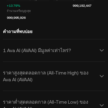
+13.79%
999,192,447
จำนวนเหรียญสูงสุด
999,995,926
คำถามที่พบบ่อย
1 Ava AI (AVAAI) มีมูลค่าเท่าไหร่?
KuCoin มีการอัปเดตราคาในสกุล USD
แบบเรียลไทม์สำหรับ Ava AI (AVAAI) ซึ่ง
ราคาสูงสุดตลอดกาล (All-Time High) ของ
ราคา Ava AI จะได้รับผลกระทบจาก
Ava AI (AVAAI)
อุปสงค์และอุปทานรวมถึงสภาวะตลาด ใช้
เครื่องคำนวณของ KuCoin เพื่อดูอัตรา
ราคาต่ำสุดตลอดกาล (All-Time Low) ของ
แลกเปลี่ยนจาก
AVAAI เป็น USD
แบบเรี