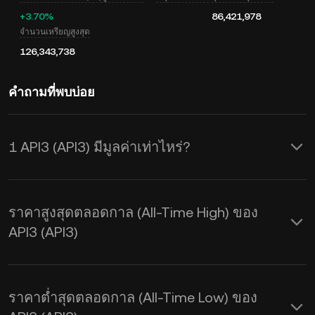
+3.70%
86,421,978
จำนวนเหรียญสูงสุด
126,343,738
คำถามที่พบบ่อย
1 API3 (API3) มีมูลค่าเท่าไหร่?
KuCoin มีการอัปเดตราคาในสกุล USD
แบบเรียลไทม์สำหรับ API3 (API3) ซึ่ง
ราคาสูงสุดตลอดกาล (All-Time High) ของ
ราคา API3 จะได้รับผลกระทบจากอุปสงค์
API3 (API3)
และอุปทานรวมถึงสภาวะตลาด ใช้เครื่อง
คำนวณของ KuCoin เพื่อดูอัตราแลก
ราคาต่ำสุดตลอดกาล (All-Time Low) ของ
เปลี่ยนจาก
API3 เป็น USD
แบบเรียลไทม์