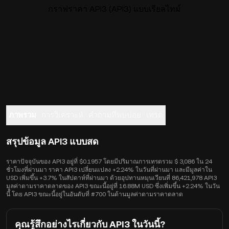
กราฟราคา API3 (API3) แบบเรียลไทม์
ภาพรวม
การวิเคราะห์
คำถามที่พบบ่อย
เทรด
สรุปข้อมูล API3 แบบสด
ราคาปัจจุบันของ API3 อยู่ที่ $0.1957 โดยมีปริมาณการเทรดรวม $ 3,086 ใน 24
ชั่วโมงที่ผ่านมา ราคา API3 เปลี่ยนแปลง +2.24% ในวันที่ผ่านมา และมีมูลค่าใน
USD เพิ่มขึ้น +3.7% ในสัปดาห์ที่ผ่านมา ด้วยอุปทานหมุนเวียนที่ 86,421,978 API3
มูลค่าตามราคาตลาดของ API3 ขณะนี้อยู่ที่ 16.88M USD ซึ่งเพิ่มขึ้น +2.24% ในวัน
นี้ โดย API3 ขณะนี้อยู่ในอันดับที่ #700 ในด้านมูลค่าตามราคาตลาด
คุณรู้สึกอย่างไรเกี่ยวกับ API3 ในวันนี้?