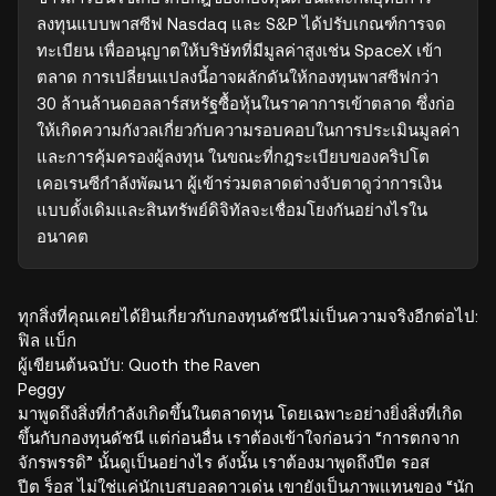
ลงทุนแบบพาสซีฟ Nasdaq และ S&P ได้ปรับเกณฑ์การจด
ทะเบียน เพื่ออนุญาตให้บริษัทที่มีมูลค่าสูงเช่น SpaceX เข้า
ตลาด การเปลี่ยนแปลงนี้อาจผลักดันให้กองทุนพาสซีฟกว่า 
30 ล้านล้านดอลลาร์สหรัฐซื้อหุ้นในราคาการเข้าตลาด ซึ่งก่อ
ให้เกิดความกังวลเกี่ยวกับความรอบคอบในการประเมินมูลค่า
และการคุ้มครองผู้ลงทุน ในขณะที่กฎระเบียบของคริปโต
เคอเรนซีกำลังพัฒนา ผู้เข้าร่วมตลาดต่างจับตาดูว่าการเงิน
แบบดั้งเดิมและสินทรัพย์ดิจิทัลจะเชื่อมโยงกันอย่างไรใน
อนาคต
ทุกสิ่งที่คุณเคยได้ยินเกี่ยวกับกองทุนดัชนีไม่เป็นความจริงอีกต่อไป:
ฟิล แบ็ก
ผู้เขียนต้นฉบับ: Quoth the Raven
Peggy
มาพูดถึงสิ่งที่กำลังเกิดขึ้นในตลาดทุน โดยเฉพาะอย่างยิ่งสิ่งที่เกิด
ขึ้นกับกองทุนดัชนี แต่ก่อนอื่น เราต้องเข้าใจก่อนว่า “การตกจาก
จักรพรรดิ” นั้นดูเป็นอย่างไร ดังนั้น เราต้องมาพูดถึงปีต รอส
ปีต ร็อส ไม่ใช่แค่นักเบสบอลดาวเด่น เขายังเป็นภาพแทนของ “นัก