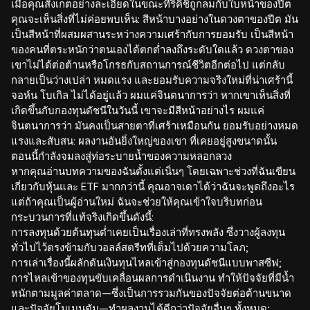
เมื่อคุณสังเกตอย่างละเอียดในขณะที่ริคิชิถูกลมกับใบหน้าของปีต
คุณจะเห็นสิ่งที่ไม่ค่อยพบเห็น: สีหน้าบางอย่างในดวงตาของปีต มัน
เป็นสีหน้าที่ผสมผสานระหว่างความเศร้ากับการยอมรับ เป็นสีหน้า
ของคนที่ตระหนักว่าตนเองได้ตกต่ำลงถึงระดับใดแล้ว ดวงตาของ
เขาไม่ได้ต่อต้านหรือโกรธกับสถานการณ์ชีวิตอีกต่อไป แต่กลับ
กลายเป็นว่างเปล่า หมดแรง และยอมรับความจริงใหม่ที่น่าเศร้านี้
จอห์น โบเกิล ไม่ได้อยู่แล้ว ผมแค่จินตนาการว่า หากเขาเห็นสิ่งที่
เกิดขึ้นกับกองทุนดัชนีในวันนี้ เขาจะมีสีหน้าอย่างไร ผมแค่
จินตนาการว่า มันคงเป็นสายตาที่เศร้าเหมือนกัน ยอมรับอย่างหมด
แรงและสับสน: ผลงานอันยิ่งใหญ่ของเขา ที่เคยอยู่สูงขนาดนั้น
ตอนนี้กำลังจมลงสู่ท่อระบายน้ำของความหลอกลวง
หากคุณอ่านบทความของฉันตั้งแต่เนิ่นๆ โดยเฉพาะช่วงที่ฉันเขียน
เกี่ยวกับหุ้นและ ETF มากกว่านี้ คุณอาจเดาได้ว่าฉันจะพูดถึงอะไร
แต่ถ้าคุณเป็นผู้อ่านใหม่ ฉันจะช่วยให้คุณเข้าใจบริบทก่อน
กระบวนการที่แท้จริงเกิดขึ้นดังนี้:
การลงทุนด้วยต้นทุนต่ำเคยเป็นเรื่องเล่าที่ทรงพลัง ซึ่งวางผู้ลงทุน
ทั่วไปไว้ตรงข้ามกับวอลล์สตรีทที่เต็มไปด้วยความโลภ;
การเล่าเรื่องนี้ผลักดันเงินทุนไหลเข้าสู่กองทุนดัชนีแบบพาสซีฟ;
การไหลเข้าของทุนขับเคลื่อนผลการดำเนินงาน ทำให้ปัจจัยที่มีน้ำ
หนักตามมูลค่าตลาด—ซึ่งเป็นการรวมกันของปัจจัยต่อต้านขนาด
และปัจจัยโมเมนตัม—ทำผลงานได้ดีกว่าปัจจัยอื่นๆ ทั้งหมด;