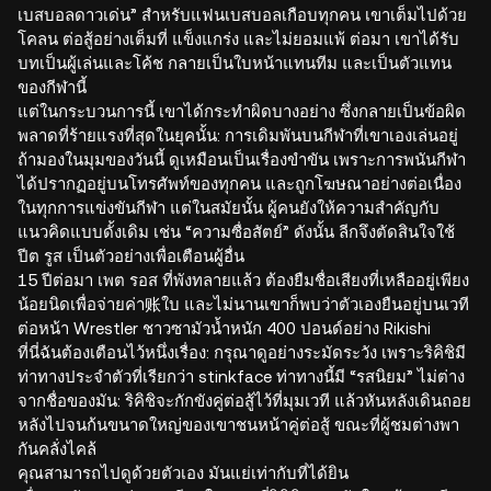
เบสบอลดาวเด่น” สำหรับแฟนเบสบอลเกือบทุกคน เขาเต็มไปด้วย
โคลน ต่อสู้อย่างเต็มที่ แข็งแกร่ง และไม่ยอมแพ้ ต่อมา เขาได้รับ
บทเป็นผู้เล่นและโค้ช กลายเป็นใบหน้าแทนทีม และเป็นตัวแทน
ของกีฬานี้
แต่ในกระบวนการนี้ เขาได้กระทำผิดบางอย่าง ซึ่งกลายเป็นข้อผิด
พลาดที่ร้ายแรงที่สุดในยุคนั้น: การเดิมพันบนกีฬาที่เขาเองเล่นอยู่
ถ้ามองในมุมของวันนี้ ดูเหมือนเป็นเรื่องขำขัน เพราะการพนันกีฬา
ได้ปรากฏอยู่บนโทรศัพท์ของทุกคน และถูกโฆษณาอย่างต่อเนื่อง
ในทุกการแข่งขันกีฬา แต่ในสมัยนั้น ผู้คนยังให้ความสำคัญกับ
แนวคิดแบบดั้งเดิม เช่น “ความซื่อสัตย์” ดังนั้น ลีกจึงตัดสินใจใช้
ปีต รูส เป็นตัวอย่างเพื่อเตือนผู้อื่น
15 ปีต่อมา เพต รอส ที่พังทลายแล้ว ต้องยืมชื่อเสียงที่เหลืออยู่เพียง
น้อยนิดเพื่อจ่ายค่า账ใบ และไม่นานเขาก็พบว่าตัวเองยืนอยู่บนเวที
ต่อหน้า Wrestler ชาวซามัวน้ำหนัก 400 ปอนด์อย่าง Rikishi
ที่นี่ฉันต้องเตือนไว้หนึ่งเรื่อง: กรุณาดูอย่างระมัดระวัง เพราะริคิชิมี
ท่าทางประจำตัวที่เรียกว่า stinkface ท่าทางนี้มี “รสนิยม” ไม่ต่าง
จากชื่อของมัน: ริคิชิจะกักขังคู่ต่อสู้ไว้ที่มุมเวที แล้วหันหลังเดินถอย
หลังไปจนก้นขนาดใหญ่ของเขาชนหน้าคู่ต่อสู้ ขณะที่ผู้ชมต่างพา
กันคลั่งไคล้
คุณสามารถไปดูด้วยตัวเอง มันแย่เท่ากับที่ได้ยิน