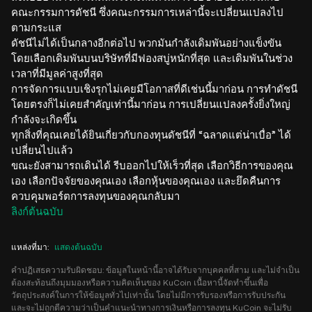
คณะกรรมการดัชนี ซึ่งคณะกรรมการเหล่านี้จะเปลี่ยนแปลงไป
ตามกระแส
ดัชนีไม่ได้เป็นกลางอีกต่อไป พวกมันกำลังเดิมพันอย่างแข็งขัน
โดยเลือกเดิมพันบนบริษัทที่มีฟองสบู่หนักที่สุด และเดิมพันในช่วง
เวลาที่มีมูลค่าสูงที่สุด
การจัดการแบบเชิงรุกไม่เคยมีโอกาสที่ดีเช่นนี้มาก่อน การทำดัชนี
โดยตรงก็ไม่เคยสำคัญเท่านี้มาก่อน การเปลี่ยนแปลงครั้งยิ่งใหญ่
กำลังจะเกิดขึ้น
ทุกสิ่งที่คุณเคยได้ยินเกี่ยวกับกองทุนดัชนีที่ “ฉลาดแต่น่าเบื่อ” ได้
เปลี่ยนไปแล้ว
ขณะยังสามารถเดินได้ รีบออกไปให้เร็วที่สุด เลือกวิธีการของคุณ
เอง เลือกปัจจัยของคุณเอง เลือกหุ้นของคุณเอง และยึดคืนการ
ควบคุมพอร์ตการลงทุนของคุณกลับมา
ลิงก์ต้นฉบับ
แหล่งที่มา
:
แสดงต้นฉบับ
คำปฏิเสธความรับผิดชอบ: ข้อมูลในหน้านี้อาจได้รับจากบุคคลที่สาม และไม่จำเป็น
ต้องสะท้อนถึงมุมมองหรือความคิดเห็นของ KuCoin เนื้อหานี้จัดทำขึ้นเพื่อ
วัตถุประสงค์ในการให้ข้อมูลทั่วไปเท่านั้น โดยไม่มีการรับรองหรือการรับประกัน
และจะไม่ถูกตีความว่าเป็นคำแนะนำทางการเงินหรือการลงทุน KuCoin จะไม่รับ