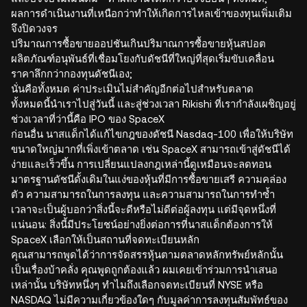
ผลการดำเนินงานที่เหนือกว่าทำให้เกิดการไหลเข้าของทุนเพิ่มเติม
จึงปิดวงจร
ปริมาณการซื้อขายออปชันเกินปริมาณการซื้อขายหุ้นสปอต
ผลิตภัณฑ์อนุพันธ์ที่เชื่อมโยงกับดัชนีที่ใหญ่ที่สุดเริ่มขับเคลื่อน
ราคาลึกกว่ากองทุนดัชนีเอง;
นั่นคือทั้งหมด ค่าประเมินไม่สำคัญอีกต่อไปสำหรับตลาด
ทั้งหมดนี้นำเราไปสู่วันนี้ และสู่ช่วงเวลา Rikishi ที่เรากำลังเผชิญอยู่
ช่วงเวลาที่ว่านี้คือ IPO ของ SpaceX
ก่อนอื่น นาสแด็กได้แก้ไขกฎของดัชนี Nasdaq-100 เพื่อให้บริษัท
ขนาดใหญ่มากที่เพิ่งเข้าตลาด เช่น SpaceX สามารถเข้าสู่ดัชนีได้
ง่ายและเร็วขึ้น การเปลี่ยนแปลงกฎเหล่านี้ดูเหมือนจะลดทอน
มาตรฐานดัชนีดั้งเดิมในแง่ของหุ้นที่มีการซื้อขายเสรี ความคล่อง
ตัว ความสามารถในการลงทุน และความสามารถในการทำซ้ำ
เวลาจะเป็นผู้บอกว่าสิ่งนี้จะดีหรือไม่ดีต่อผู้ลงทุน แต่มีจุดหนึ่งที่
แน่นอน: สิ่งนี้มีประโยชน์อย่างยิ่งต่อการที่นาสแด็กต้องการให้
SpaceX เลือกให้เป็นสถานที่จดทะเบียนหลัก
คุณสามารถพูดได้ว่าการจัดสรรหุ้นตามตลาดหลักทรัพย์หลักนั้น
เป็นเรื่องบ้าคลั่ง คุณพูดถูกต้องแล้ว ผมเคยเข้าร่วมการนำเสนอ
เหล่านั้น บริษัทหนึ่งๆ ทำไมถึงเลือกจดทะเบียนที่ NYSE หรือ
NASDAQ ไม่มีความเกี่ยวข้องใดๆ กับมูลค่าการลงทุนสัมพัทธ์ของ