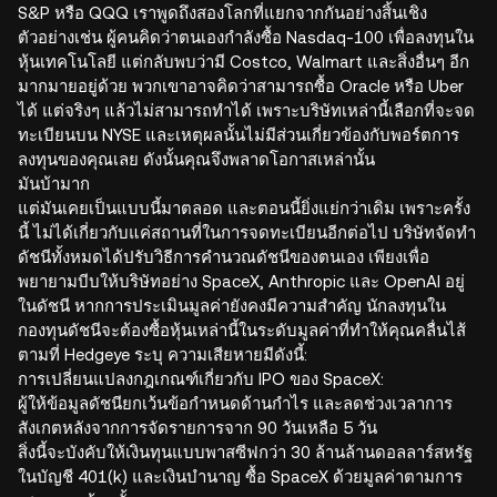
S&P หรือ QQQ เราพูดถึงสองโลกที่แยกจากกันอย่างสิ้นเชิง
ตัวอย่างเช่น ผู้คนคิดว่าตนเองกำลังซื้อ Nasdaq-100 เพื่อลงทุนใน
หุ้นเทคโนโลยี แต่กลับพบว่ามี Costco, Walmart และสิ่งอื่นๆ อีก
มากมายอยู่ด้วย พวกเขาอาจคิดว่าสามารถซื้อ Oracle หรือ Uber
ได้ แต่จริงๆ แล้วไม่สามารถทำได้ เพราะบริษัทเหล่านี้เลือกที่จะจด
ทะเบียนบน NYSE และเหตุผลนั้นไม่มีส่วนเกี่ยวข้องกับพอร์ตการ
ลงทุนของคุณเลย ดังนั้นคุณจึงพลาดโอกาสเหล่านั้น
มันบ้ามาก
แต่มันเคยเป็นแบบนี้มาตลอด และตอนนี้ยิ่งแย่กว่าเดิม เพราะครั้ง
นี้ ไม่ได้เกี่ยวกับแค่สถานที่ในการจดทะเบียนอีกต่อไป บริษัทจัดทำ
ดัชนีทั้งหมดได้ปรับวิธีการคำนวณดัชนีของตนเอง เพียงเพื่อ
พยายามบีบให้บริษัทอย่าง SpaceX, Anthropic และ OpenAI อยู่
ในดัชนี หากการประเมินมูลค่ายังคงมีความสำคัญ นักลงทุนใน
กองทุนดัชนีจะต้องซื้อหุ้นเหล่านี้ในระดับมูลค่าที่ทำให้คุณคลื่นไส้
ตามที่ Hedgeye ระบุ ความเสียหายมีดังนี้:
การเปลี่ยนแปลงกฎเกณฑ์เกี่ยวกับ IPO ของ SpaceX:
ผู้ให้ข้อมูลดัชนียกเว้นข้อกำหนดด้านกำไร และลดช่วงเวลาการ
สังเกตหลังจากการจัดรายการจาก 90 วันเหลือ 5 วัน
สิ่งนี้จะบังคับให้เงินทุนแบบพาสซีฟกว่า 30 ล้านล้านดอลลาร์สหรัฐ
ในบัญชี 401(k) และเงินบำนาญ ซื้อ SpaceX ด้วยมูลค่าตามการ