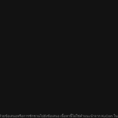
อบด้วยข้อเสนอหรือการชักชวนไปยังข้อเสนอ เนื้อหานี้ไม่ใช่คำแนะนำจาก KuCoin ในกา