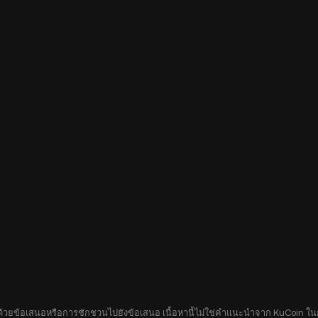
อบด้วยข้อเสนอหรือการชักชวนไปยังข้อเสนอ เนื้อหานี้ไม่ใช่คำแนะนำจาก KuCoin ในกา