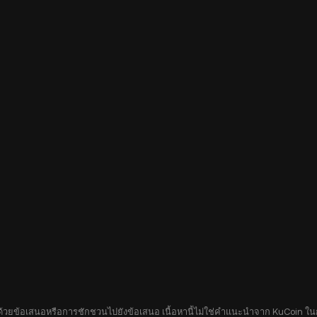
อบด้วยข้อเสนอหรือการชักชวนไปยังข้อเสนอ เนื้อหานี้ไม่ใช่คำแนะนำจาก KuCoin ในกา