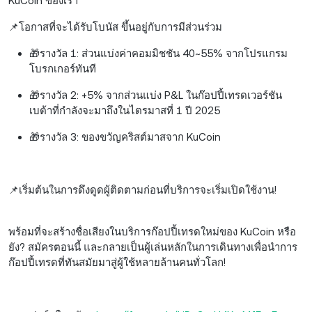
KuCoin ของเรา
📌โอกาสที่จะได้รับโบนัส ขึ้นอยู่กับการมีส่วนร่วม
🎁รางวัล 1: ส่วนแบ่งค่าคอมมิชชัน 40~55% จากโปรแกรม
โบรกเกอร์ทันที
🎁รางวัล 2: +5% จากส่วนแบ่ง P&L ในก๊อปปี้เทรดเวอร์ชัน
เบต้าที่กำลังจะมาถึงในไตรมาสที่ 1 ปี 2025
🎁รางวัล 3: ของขวัญคริสต์มาสจาก KuCoin
📌เริ่มต้นในการดึงดูดผู้ติดตามก่อนที่บริการจะเริ่มเปิดใช้งาน!
พร้อมที่จะสร้างชื่อเสียงในบริการก๊อปปี้เทรดใหม่ของ KuCoin หรือ
ยัง? สมัครตอนนี้ และกลายเป็นผู้เล่นหลักในการเดินทางเพื่อนำการ
ก๊อปปี้เทรดที่ทันสมัยมาสู่ผู้ใช้หลายล้านคนทั่วโลก!