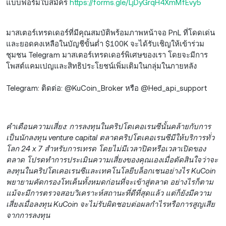
แบบฟอร์มใบสมัคร
https://forms.gle/LjDyGrqH4XmMfEvy5
มาสเตอร์เทรดเดอร์ที่มีคุณสมบัติพร้อมภาพหน้าจอ PnL ที่โดดเด่น
และยอดคงเหลือในบัญชีขั้นต่ำ $100K จะได้รับเชิญให้เข้าร่วม
ชุมชน Telegram มาสเตอร์เทรดเดอร์พิเศษของเรา โดยจะมีการ
โพสต์แคมเปญและสิทธิประโยชน์เพิ่มเติมในกลุ่มในภายหลัง
Telegram: ติดต่อ: @KuCoin_Broker หรือ @Hed_api_support
คำเตือนความเสี่ยง: การลงทุนในคริปโตเคอเรนซีนั้นคล้ายกับการ
เป็นนักลงทุน venture capital ตลาดคริปโตเคอเรนซีมีให้บริการทั่ว
โลก 24 x 7 สำหรับการเทรด โดยไม่มีเวลาปิดหรือเวลาเปิดของ
ตลาด โปรดทำการประเมินความเสี่ยงของคุณเองเมื่อตัดสินใจว่าจะ
ลงทุนในคริปโตเคอเรนซีและเทคโนโลยีบล็อกเชนอย่างไร KuCoin
พยายามคัดกรองโทเค็นทั้งหมดก่อนที่จะเข้าสู่ตลาด อย่างไรก็ตาม
แม้จะมีการตรวจสอบวิเคราะห์สถานะที่ดีที่สุดแล้ว แต่ก็ยังมีความ
เสี่ยงเมื่อลงทุน KuCoin จะไม่รับผิดชอบต่อผลกำไรหรือการสูญเสีย
จากการลงทุน