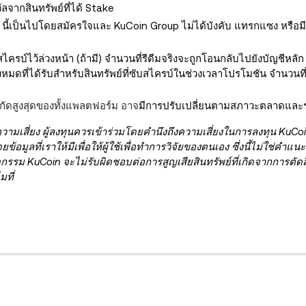
ลจากสินทรัพย์ที่ได้ Stake
n นี้เป็นไปโดยสมัครใจและ KuCoin Group ไม่ได้บังคับ แทรกแซง หรือม
สไครบ์ไว้ล่วงหน้า (ถ้ามี) จำนวนที่รีดีมจริงจะถูกโอนกลับไปยังบัญชีหลัก 
ั้งหมดที่ได้รับสำหรับสินทรัพย์ที่ซับสไครบ์ในช่วงเวลาโปรโมชัน จำนวนที่
กัดสูงสุดของทั้งแพลตฟอร์ม
อาจ
มีการปรับเปลี่ยนตามสภาวะตลาดและร
วามเสี่ยง ผู้ลงทุนควรเข้าร่วมโดยคำนึงถึงความเสี่ยงในการลงทุน KuCo
ูลที่เราให้มีเพื่อให้ผู้ใช้เพื่อทำการวิจัยของตนเอง ซึ่งนี้ไม่ใช่คำ
จกรรม KuCoin จะไม่รับผิดชอบต่อการสูญเสียสินทรัพย์ที่เกิดจากการตัดส
มที่