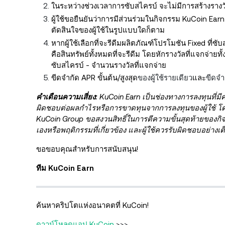
ในระหว่างช่วงเวลาการซับสไครบ์ จะไม่มีการสร้างรางวั
ผู้ใช้ขอยืนยันว่าการมีส่วนร่วมในกิจกรรม KuCoin Ear
ตัดสินใจของผู้ใช้ในรูปแบบใดก็ตาม
หากผู้ใช้เลือกที่จะรีดีมผลิตภัณฑ์โปรโมชัน Fixed ที่ซับ
คือสินทรัพย์ทั้งหมดที่จะรีดีม โดยหักรางวัลที่แจกจ่ายท
ซับสไครบ์ - จำนวนรางวัลที่แจกจ่าย
ขีดจำกัด APR ขั้นต้น/สูงสุด
ของผู้ใช้รายเดียว
และ
ขีดจำ
คำเตือนความเสี่ยง:
KuCoin Earn เป็นช่องทางการลงทุนที่มีค
ผิดชอบต่อผลกำไรหรือการขาดทุนจากการลงทุนของผู้ใช้ โดยข้อม
KuCoin Group ขอสงวนสิทธิ์ในการ
ตีความขั้นสุดท้ายของกิ
เองหรือพฤติกรรมที่เกี่ยวข้อง และผู้ใช้ควรรับผิดชอบอย่างเต็
ขอขอบคุณสำหรับการสนับสนุน!
ทีม KuCoin Earn
ค้นหาคริปโตแห่งอนาคตที่ KuCoin!
ดาวน์โหลดแอป KuCoin
>>>