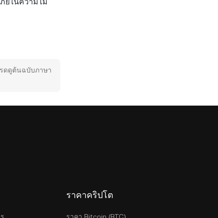
อภัยในความไม่
โปรดดูต้นฉบับภาษา
ราคาคริปโต
ตร
ราคา Bitcoin (BTC)