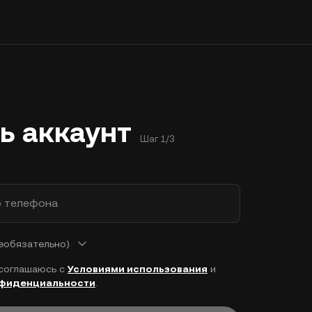
ь аккаунт
Шаг 1/3
р телефона
еобязательно)
 соглашаюсь с
Условиями использования
и
нфиденциальности
.