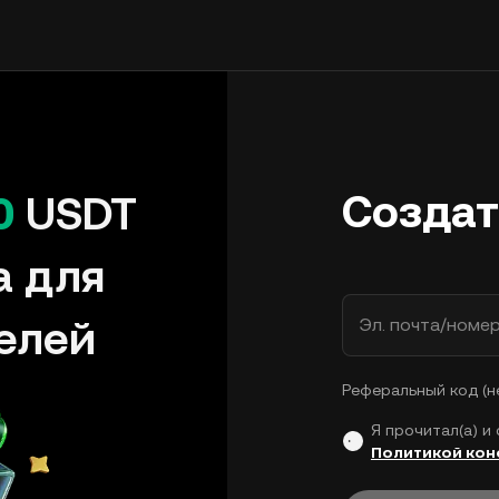
Создат
0
USDT
а для
елей
Эл. почта/номе
Реферальный код (н
Я прочитал(а) и
Политикой ко