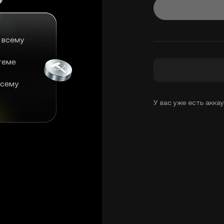
 всему
теме
всему
У вас уже есть акка