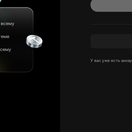
 всему
теме
всему
У вас уже есть акка