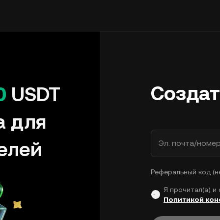
Создат
0
USDT
а для
елей
Эл. почта/номе
Реферальный код (н
Я прочитал(а) и
Политикой ко