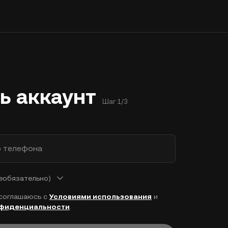
ь аккаунт
Шаг 1/3
р телефона
еобязательно)
 соглашаюсь с
Условиями использования
и
нфиденциальности
.