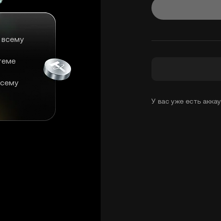
 всему
теме
всему
У вас уже есть акка