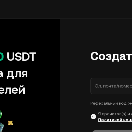
Создат
0
USDT
а для
елей
Эл. почта/номе
Реферальный код (н
Я прочитал(а) и
Политикой ко