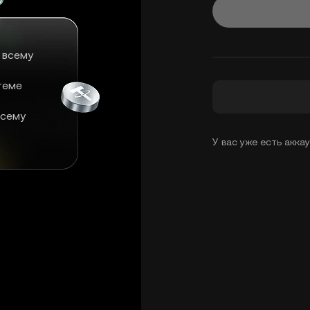
 всему
теме
всему
У вас уже есть акка