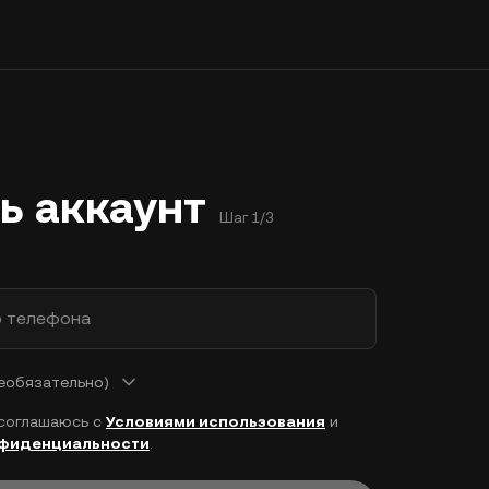
ь аккаунт
Шаг 1/3
р телефона
еобязательно)
 соглашаюсь с
Условиями использования
и
нфиденциальности
.