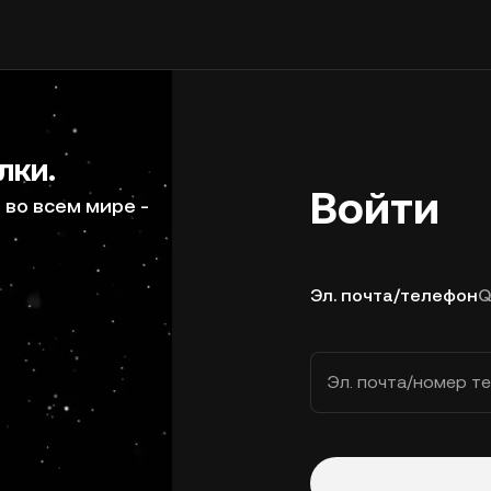
лки.
Войти
во всем мире -
Эл. почта/телефон
Q
Эл. почта/номер т