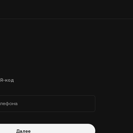
R-код
елефона
Далее