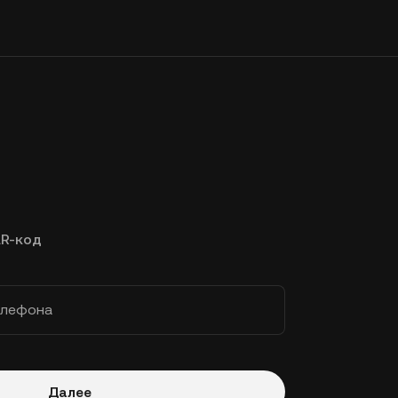
R-код
елефона
Далее