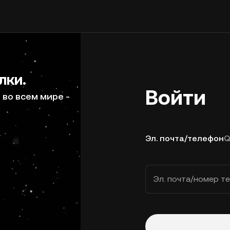
лки.
Войти
во всем мире -
Эл. почта/телефон
Q
Эл. почта/номер т