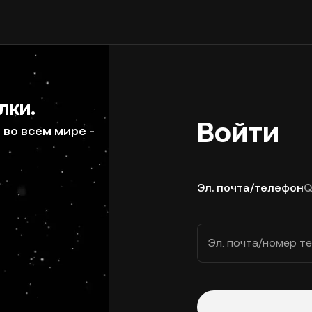
лки.
Войти
во всем мире -
Эл. почта/телефон
Q
Эл. почта/номер т