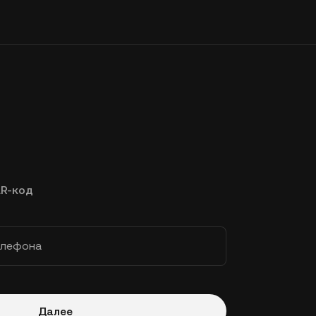
R-код
елефона
Далее