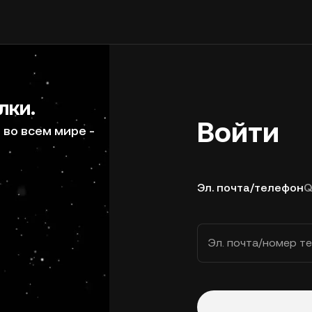
лки.
Войти
во всем мире -
Эл. почта/телефон
Q
Эл. почта/номер т