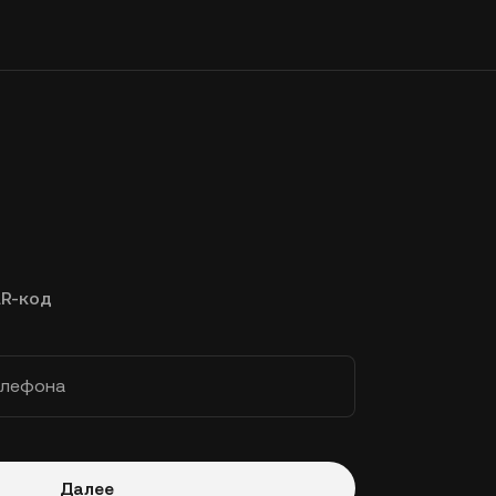
R-код
елефона
Далее