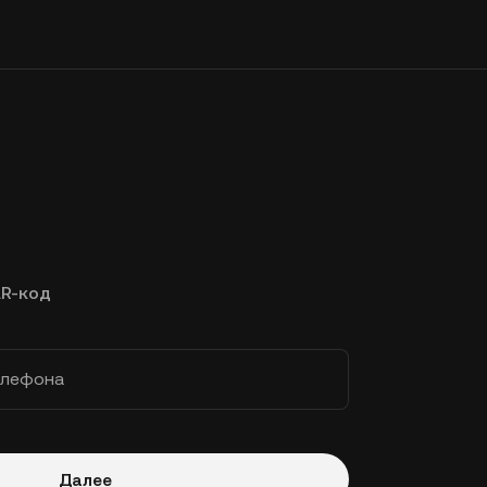
R-код
елефона
Далее