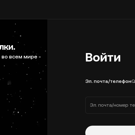
лки.
Войти
во всем мире -
Эл. почта/телефон
Q
Эл. почта/номер т