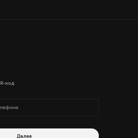
R-код
елефона
Далее