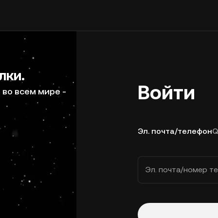
лки.
Войти
во всем мире -
Эл. почта/телефон
Q
Эл. почта/номер т