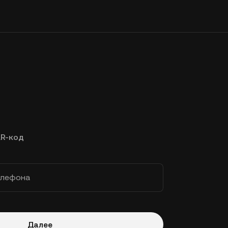
R-код
елефона
Далее