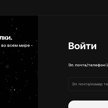
лки.
Войти
во всем мире -
Эл. почта/телефон
Q
Эл. почта/номер т