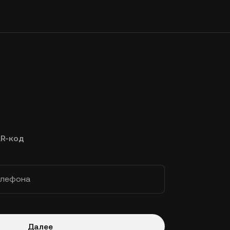
R-код
елефона
Далее