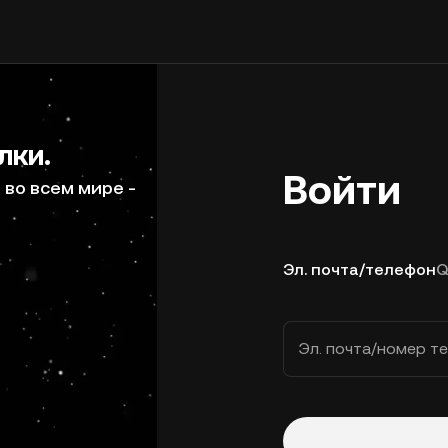
лки.
Войти
во всем мире -
Эл. почта/телефон
Q
Эл. почта/номер т