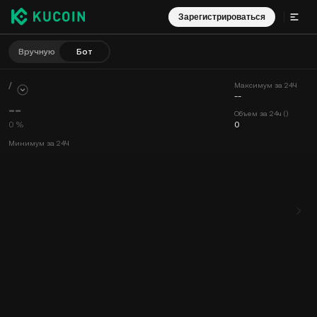
Зарегистрироваться
Вручную
Бот
/
Максимум за 24Ч
--
--
Объем за 24ч ()
0 %
0
Минимум за 24Ч
--
Объем за 24ч (undefined)
0
График
Лента
Информация о монете
Книга ордеров
Сделки